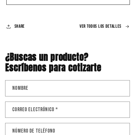
MULTIUSOS
MULTIUSOS
DUCATI
DUCATI
DBC3301M
DBC3301M
-
-
Share
Ver todos los detalles
32.6CC
32.6CC
¿Buscas un producto?
Escríbenos para cotizarte
Nombre
Correo electrónico
*
Número de teléfono