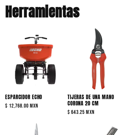
Herramientas
ESPARCIDOR ECHO
TIJERAS DE UNA MANO
CORONA 20 CM
Precio
$ 12,768.00 MXN
Precio
$ 643.25 MXN
habitual
habitual