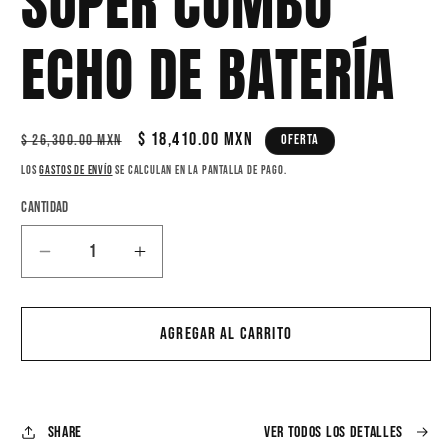
SUPER COMBO
en
una
ventana
ECHO DE BATERÍA
modal
Precio
Precio
$ 18,410.00 MXN
Oferta
$ 26,300.00 MXN
habitual
de
Los
gastos de envío
se calculan en la pantalla de pago.
oferta
Cantidad
Reducir
Aumentar
cantidad
cantidad
para
para
SUPER
SUPER
Agregar al carrito
COMBO
COMBO
ECHO
ECHO
DE
DE
BATERÍA
BATERÍA
Share
Ver todos los detalles