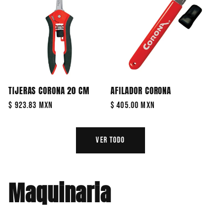
TIJERAS CORONA 20 CM
AFILADOR CORONA
Precio
$ 923.83 MXN
Precio
$ 405.00 MXN
habitual
habitual
Ver todo
Maquinaria