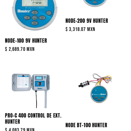
NODE-200 9V HUNTER
Precio
$ 3,318.07 MXN
habitual
NODE-100 9V HUNTER
Precio
$ 2,689.70 MXN
habitual
PRO-C 400 CONTROL DE EXT.
HUNTER
NODE BT-100 HUNTER
Precio
$ 4,083.79 MXN