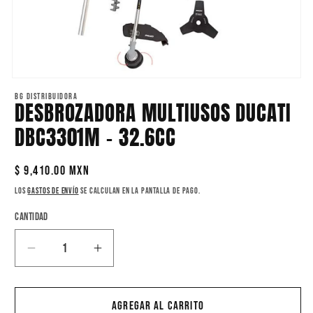
Abrir
elemento
BG DISTRIBUIDORA
DESBROZADORA MULTIUSOS DUCATI
multimedia
1
en
DBC3301M - 32.6CC
una
ventana
modal
Precio
$ 9,410.00 MXN
habitual
Los
gastos de envío
se calculan en la pantalla de pago.
Cantidad
Reducir
Aumentar
cantidad
cantidad
para
para
DESBROZADORA
DESBROZADORA
Agregar al carrito